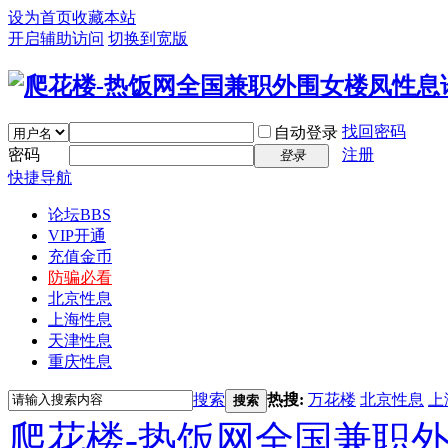
设为首页
收藏本站
开启辅助访问
切换到宽版
找回密码
自动登录
密码
注册
登录
快捷导航
论坛
BBS
VIP开通
充值金币
防骗必看
北京性息
上海性息
天津性息
重庆性息
搜索
热搜:
万花楼
北京性息
上
搜索
爬花楼-热饭网全国兼职