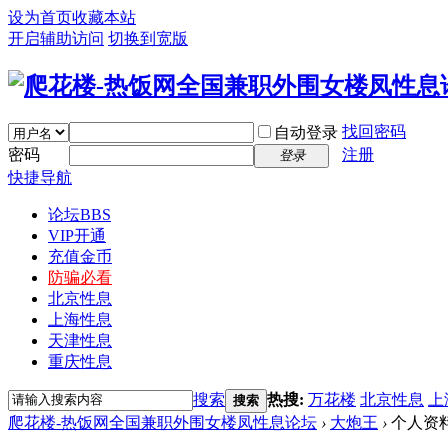
设为首页
收藏本站
开启辅助访问
切换到宽版
找回密码
自动登录
密码
注册
登录
快捷导航
论坛
BBS
VIP开通
充值金币
防骗必看
北京性息
上海性息
天津性息
重庆性息
搜索
热搜:
万花楼
北京性息
上
搜索
爬花楼-热饭网全国兼职外围女楼凤性息论坛
›
大炮王
›
个人资