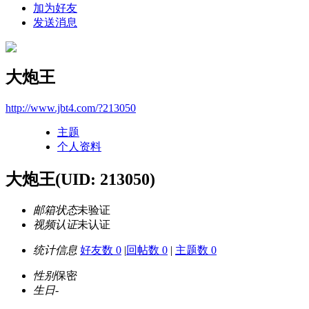
加为好友
发送消息
大炮王
http://www.jbt4.com/?213050
主题
个人资料
大炮王
(UID: 213050)
邮箱状态
未验证
视频认证
未认证
统计信息
好友数 0
|
回帖数 0
|
主题数 0
性别
保密
生日
-