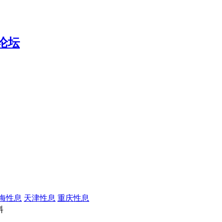
海性息
天津性息
重庆性息
料