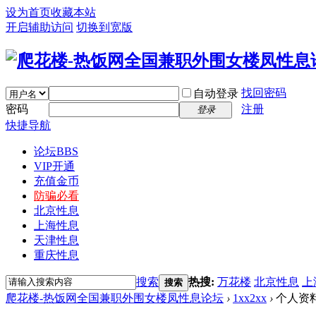
设为首页
收藏本站
开启辅助访问
切换到宽版
找回密码
自动登录
密码
注册
登录
快捷导航
论坛
BBS
VIP开通
充值金币
防骗必看
北京性息
上海性息
天津性息
重庆性息
搜索
热搜:
万花楼
北京性息
上
搜索
爬花楼-热饭网全国兼职外围女楼凤性息论坛
›
1xx2xx
›
个人资