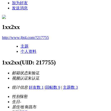
加为好友
发送消息
1xx2xx
http://www.jbt4.com/?217755
主题
个人资料
1xx2xx
(UID: 217755)
邮箱状态
未验证
视频认证
未认证
统计信息
好友数 1
|
回帖数 9
|
主题数 3
性别
保密
生日
-
居住地
南昌市