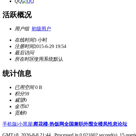
QQ
活跃概况
用户组
初级用户
在线时间
3 小时
注册时间
2015-6-29 19:54
最后访问
所在时区
使用系统默认
统计信息
已用空间
0 B
积分
59
威望
0
金币
47
贡献
0
手机版
|
小黑屋
|
爬花楼-热饭网全国兼职外围女楼凤性息论坛
GMT+8, 2026-8-8 21:44
, Processed in 0.021602 second(s), 15 querie