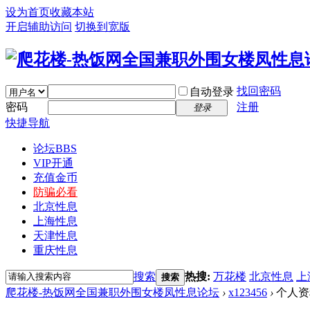
设为首页
收藏本站
开启辅助访问
切换到宽版
找回密码
自动登录
密码
注册
登录
快捷导航
论坛
BBS
VIP开通
充值金币
防骗必看
北京性息
上海性息
天津性息
重庆性息
搜索
热搜:
万花楼
北京性息
上
搜索
爬花楼-热饭网全国兼职外围女楼凤性息论坛
›
x123456
›
个人资