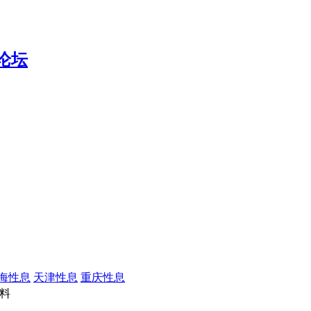
海性息
天津性息
重庆性息
料