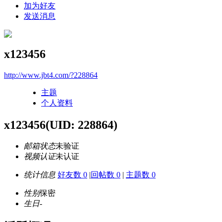
加为好友
发送消息
x123456
http://www.jbt4.com/?228864
主题
个人资料
x123456
(UID: 228864)
邮箱状态
未验证
视频认证
未认证
统计信息
好友数 0
|
回帖数 0
|
主题数 0
性别
保密
生日
-