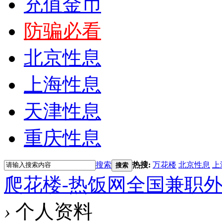
充值金币
防骗必看
北京性息
上海性息
天津性息
重庆性息
搜索
热搜:
万花楼
北京性息
上
搜索
爬花楼-热饭网全国兼职
›
个人资料