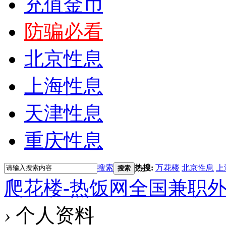
充值金币
防骗必看
北京性息
上海性息
天津性息
重庆性息
搜索
热搜:
万花楼
北京性息
上
搜索
爬花楼-热饭网全国兼职
›
个人资料