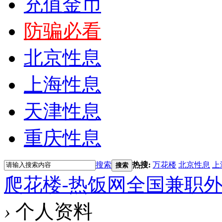
充值金币
防骗必看
北京性息
上海性息
天津性息
重庆性息
搜索
热搜:
万花楼
北京性息
上
搜索
爬花楼-热饭网全国兼职
›
个人资料