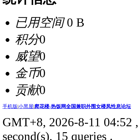
已用空间
0 B
积分
0
威望
0
金币
0
贡献
0
手机版
|
小黑屋
|
爬花楼-热饭网全国兼职外围女楼凤性息论坛
GMT+8, 2026-8-11 04:52
,
second(s), 15 queries .