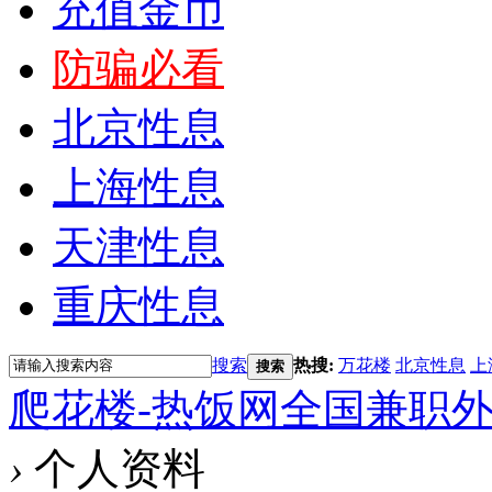
充值金币
防骗必看
北京性息
上海性息
天津性息
重庆性息
搜索
热搜:
万花楼
北京性息
上
搜索
爬花楼-热饭网全国兼职
›
个人资料