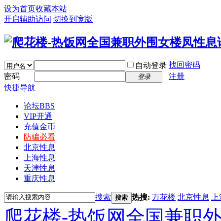
设为首页
收藏本站
开启辅助访问
切换到宽版
找回密码
自动登录
密码
注册
登录
快捷导航
论坛
BBS
VIP开通
充值金币
防骗必看
北京性息
上海性息
天津性息
重庆性息
搜索
热搜:
万花楼
北京性息
上
搜索
爬花楼-热饭网全国兼职