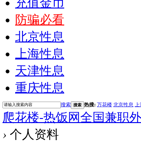
充值金币
防骗必看
北京性息
上海性息
天津性息
重庆性息
搜索
热搜:
万花楼
北京性息
上
搜索
爬花楼-热饭网全国兼职
›
个人资料