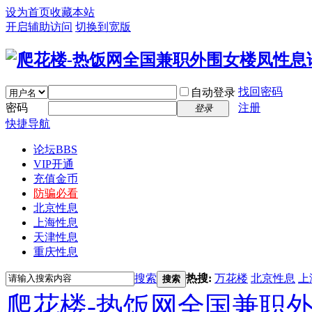
设为首页
收藏本站
开启辅助访问
切换到宽版
找回密码
自动登录
密码
注册
登录
快捷导航
论坛
BBS
VIP开通
充值金币
防骗必看
北京性息
上海性息
天津性息
重庆性息
搜索
热搜:
万花楼
北京性息
上
搜索
爬花楼-热饭网全国兼职