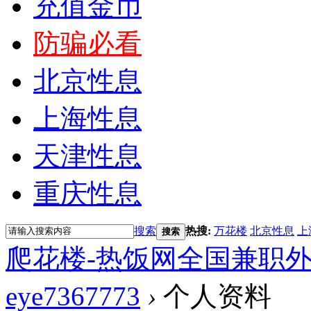
充值金币
防骗必看
北京性息
上海性息
天津性息
重庆性息
搜索
热搜:
万花楼
北京性息
上
搜索
爬花楼-热饭网全国兼职
eye7367773
›
个人资料