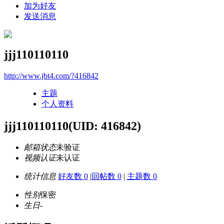
加为好友
发送消息
jjj110110110
http://www.jbt4.com/?416842
主题
个人资料
jjj110110110
(UID: 416842)
邮箱状态
未验证
视频认证
未认证
统计信息
好友数 0
|
回帖数 0
|
主题数 0
性别
保密
生日
-