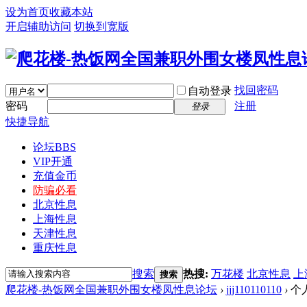
设为首页
收藏本站
开启辅助访问
切换到宽版
找回密码
自动登录
密码
注册
登录
快捷导航
论坛
BBS
VIP开通
充值金币
防骗必看
北京性息
上海性息
天津性息
重庆性息
搜索
热搜:
万花楼
北京性息
上
搜索
爬花楼-热饭网全国兼职外围女楼凤性息论坛
›
jjj110110110
›
个