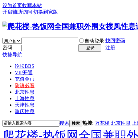
设为首页
收藏本站
开启辅助访问
切换到宽版
找回密码
自动登录
密码
注册
登录
快捷导航
论坛
BBS
VIP开通
充值金币
防骗必看
北京性息
上海性息
天津性息
重庆性息
搜索
热搜:
万花楼
北京性息
上
搜索
爬花楼-热饭网全国兼职