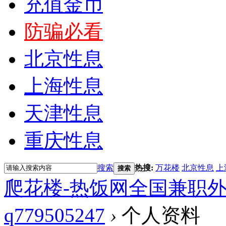
充值金币
防骗必看
北京性息
上海性息
天津性息
重庆性息
搜索
热搜:
万花楼
北京性息
上
搜索
爬花楼-热饭网全国兼职
q779505247
›
个人资料