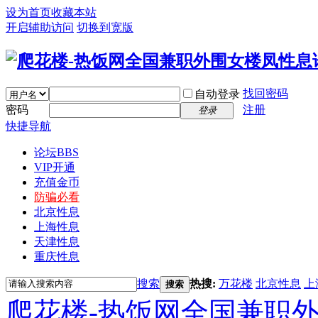
设为首页
收藏本站
开启辅助访问
切换到宽版
找回密码
自动登录
密码
注册
登录
快捷导航
论坛
BBS
VIP开通
充值金币
防骗必看
北京性息
上海性息
天津性息
重庆性息
搜索
热搜:
万花楼
北京性息
上
搜索
爬花楼-热饭网全国兼职