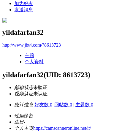
加为好友
发送消息
yildafarfan32
http://www.jbt4.com/?8613723
主题
个人资料
yildafarfan32
(UID: 8613723)
邮箱状态
未验证
视频认证
未认证
统计信息
好友数 0
|
回帖数 0
|
主题数 0
性别
保密
生日
-
个人主页
https://camscanneronline.net/it/