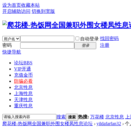
设为首页
收藏本站
开启辅助访问
切换到宽版
找回密码
自动登录
密码
注册
登录
快捷导航
论坛
BBS
VIP开通
充值金币
防骗必看
北京性息
上海性息
天津性息
重庆性息
搜索
热搜:
万花楼
北京性息
上
搜索
爬花楼-热饭网全国兼职外围女楼凤性息论坛
›
yildafarfan32
›
个