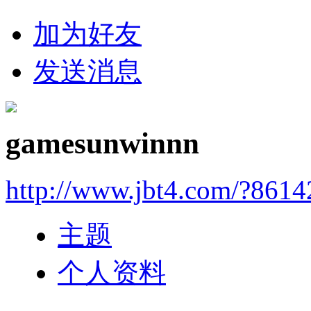
加为好友
发送消息
gamesunwinnn
http://www.jbt4.com/?861
主题
个人资料