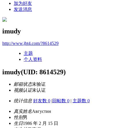
加为好友
发送消息
imudy
http://www.jbt4.com/?8614529
主题
个人资料
imudy
(UID: 8614529)
邮箱状态
未验证
视频认证
未认证
统计信息
好友数 0
|
回帖数 0
|
主题数 0
真实姓名
Августин
性别
男
生日
1986 年 2 月 15 日