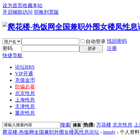
设为首页
收藏本站
开启辅助访问
切换到宽版
找回密码
自动登录
密码
注册
登录
快捷导航
论坛
BBS
VIP开通
充值金币
防骗必看
北京性息
上海性息
天津性息
重庆性息
搜索
热搜:
万花楼
北京性息
上
搜索
爬花楼-热饭网全国兼职外围女楼凤性息论坛
›
imudy
›
个人资料