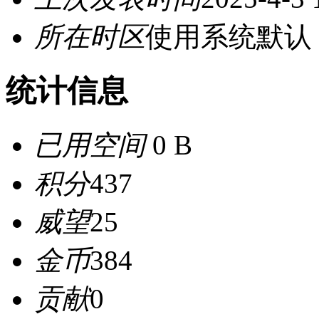
所在时区
使用系统默认
统计信息
已用空间
0 B
积分
437
威望
25
金币
384
贡献
0