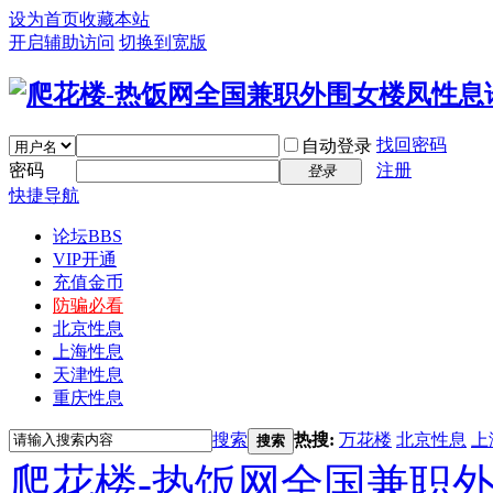
设为首页
收藏本站
开启辅助访问
切换到宽版
找回密码
自动登录
密码
注册
登录
快捷导航
论坛
BBS
VIP开通
充值金币
防骗必看
北京性息
上海性息
天津性息
重庆性息
搜索
热搜:
万花楼
北京性息
上
搜索
爬花楼-热饭网全国兼职