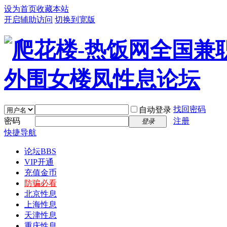
设为首页
收藏本站
开启辅助访问
切换到宽版
找回密码
自动登录
密码
注册
登录
快捷导航
论坛
BBS
VIP开通
充值金币
防骗必看
北京性息
上海性息
天津性息
重庆性息