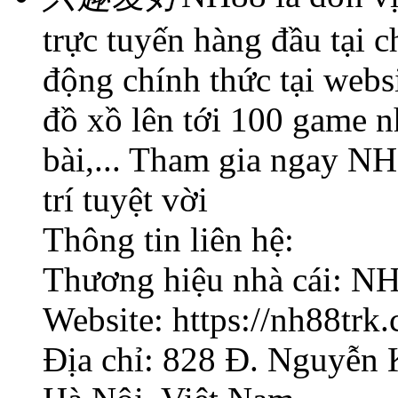
trực tuyến hàng đầu tại
động chính thức tại webs
đồ xồ lên tới 100 game n
bài,... Tham gia ngay NH
trí tuyệt vời
Thông tin liên hệ:
Thương hiệu nhà cái: N
Website: https://nh88trk
Địa chỉ: 828 Đ. Nguyễn 