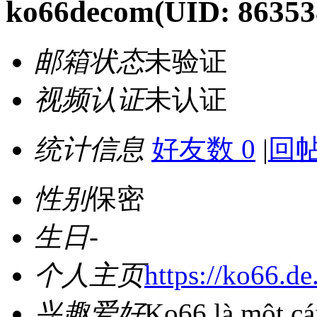
ko66decom
(UID: 86353
邮箱状态
未验证
视频认证
未认证
统计信息
好友数 0
|
回帖
性别
保密
生日
-
个人主页
https://ko66.de
兴趣爱好
Ko66 là một cá