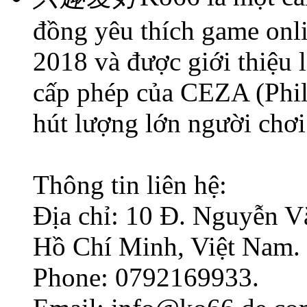
đồng yêu thích game onli
2018 và được giới thiệu 
cấp phép của CEZA (Phil
hút lượng lớn người chơi
Thông tin liên hệ:
Địa chỉ: 10 Đ. Nguyễn V
Hồ Chí Minh, Việt Nam.
Phone: 0792169933.