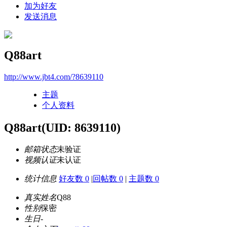
加为好友
发送消息
Q88art
http://www.jbt4.com/?8639110
主题
个人资料
Q88art
(UID: 8639110)
邮箱状态
未验证
视频认证
未认证
统计信息
好友数 0
|
回帖数 0
|
主题数 0
真实姓名
Q88
性别
保密
生日
-