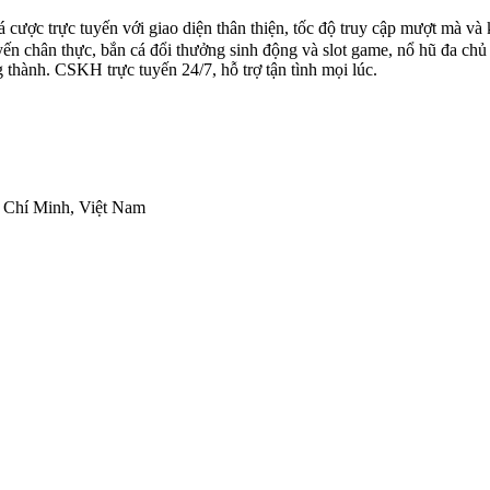
 cược trực tuyến với giao diện thân thiện, tốc độ truy cập mượt mà và k
uyến chân thực, bắn cá đổi thưởng sinh động và slot game, nổ hũ đa chủ 
 thành. CSKH trực tuyến 24/7, hỗ trợ tận tình mọi lúc.
 Chí Minh, Việt Nam