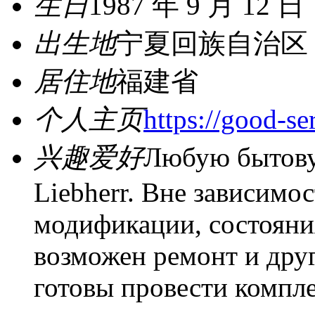
生日
1987 年 9 月 12 日
出生地
宁夏回族自治区
居住地
福建省
个人主页
https://good-se
兴趣爱好
Любую бытову
Liebherr. Вне зависимос
модификации, состояния
возможен ремонт и дру
готовы провести компл