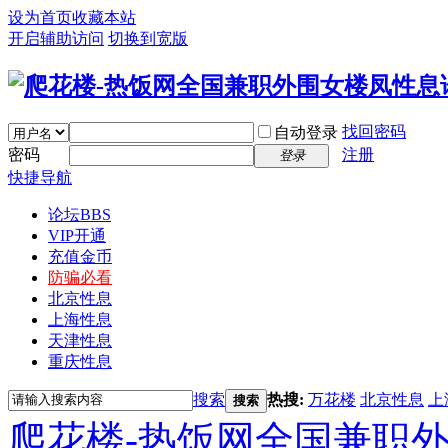
设为首页
收藏本站
开启辅助访问
切换到宽版
找回密码
自动登录
密码
注册
登录
快捷导航
论坛
BBS
VIP开通
充值金币
防骗必看
北京性息
上海性息
天津性息
重庆性息
搜索
热搜:
万花楼
北京性息
上
搜索
爬花楼-热饭网全国兼职