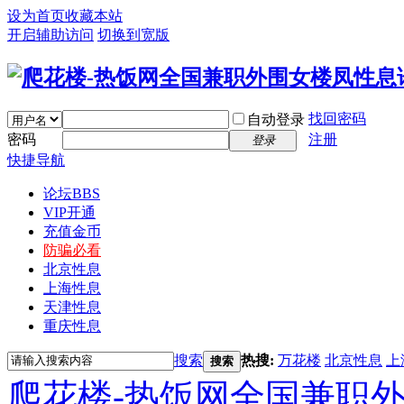
设为首页
收藏本站
开启辅助访问
切换到宽版
找回密码
自动登录
密码
注册
登录
快捷导航
论坛
BBS
VIP开通
充值金币
防骗必看
北京性息
上海性息
天津性息
重庆性息
搜索
热搜:
万花楼
北京性息
上
搜索
爬花楼-热饭网全国兼职