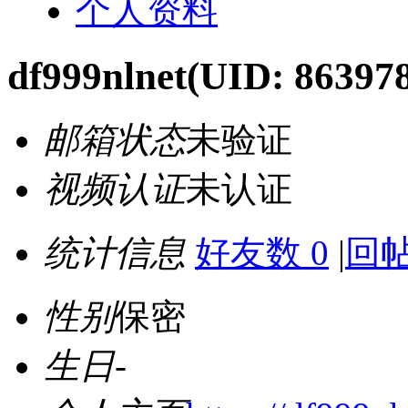
个人资料
df999nlnet
(UID: 86397
邮箱状态
未验证
视频认证
未认证
统计信息
好友数 0
|
回帖
性别
保密
生日
-