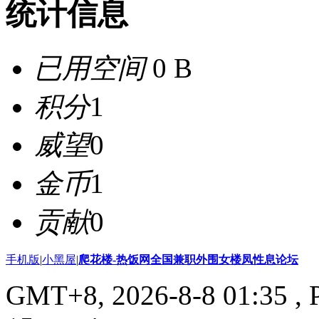
统计信息
已用空间
0 B
积分
1
威望
0
金币
1
贡献
0
手机版
|
小黑屋
|
爬花楼-热饭网全国兼职外围女楼凤性息论坛
GMT+8, 2026-8-8 01:35
, 