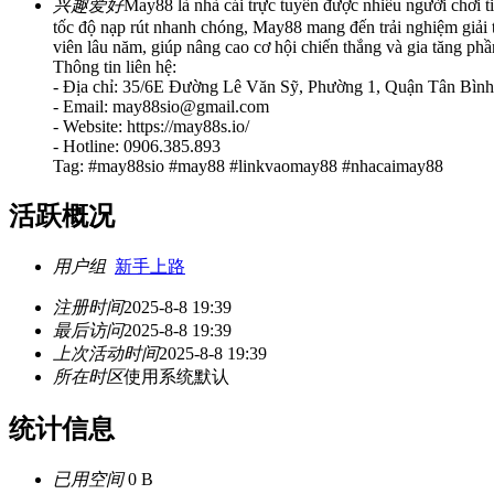
兴趣爱好
May88 là nhà cái trực tuyến được nhiều người chơi ti
tốc độ nạp rút nhanh chóng, May88 mang đến trải nghiệm giải t
viên lâu năm, giúp nâng cao cơ hội chiến thắng và gia tăng ph
Thông tin liên hệ:
- Địa chỉ: 35/6E Đường Lê Văn Sỹ, Phường 1, Quận Tân Bì
- Email: may88sio@gmail.com
- Website: https://may88s.io/
- Hotline: 0906.385.893
Tag: #may88sio #may88 #linkvaomay88 #nhacaimay88
活跃概况
用户组
新手上路
注册时间
2025-8-8 19:39
最后访问
2025-8-8 19:39
上次活动时间
2025-8-8 19:39
所在时区
使用系统默认
统计信息
已用空间
0 B