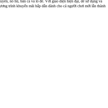
yến, nổ hũ, bắn cá và lô đề. Với giao diện hiện đại, dễ sử dụng và
chương trình khuyến mãi hấp dẫn dành cho cả người chơi mới lẫn thành