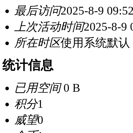
最后访问
2025-8-9 09:5
上次活动时间
2025-8-9 
所在时区
使用系统默认
统计信息
已用空间
0 B
积分
1
威望
0