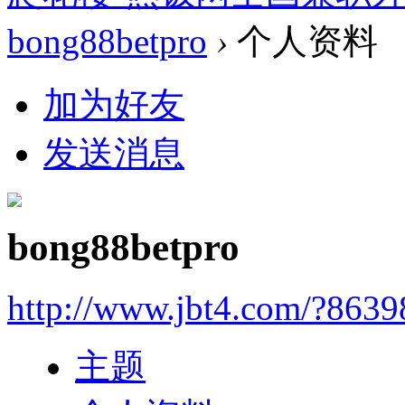
bong88betpro
›
个人资料
加为好友
发送消息
bong88betpro
http://www.jbt4.com/?863
主题