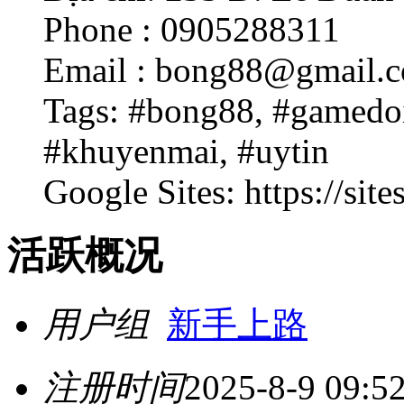
Phone : 0905288311
Email : bong88@gmail.
Tags: #bong88, #gamedoi
#khuyenmai, #uytin
Google Sites: https://si
活跃概况
用户组
新手上路
注册时间
2025-8-9 09:5