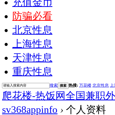
充值金币
防骗必看
北京性息
上海性息
天津性息
重庆性息
搜索
热搜:
万花楼
北京性息
上
搜索
爬花楼-热饭网全国兼职
sv368appinfo
›
个人资料