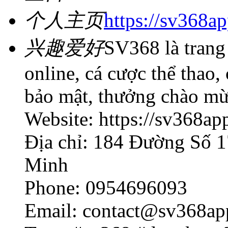
个人主页
https://sv368ap
兴趣爱好
SV368 là trang
online, cá cược thể thao,
bảo mật, thưởng chào m
Website: https://sv368app
Địa chỉ: 184 Đường Số 
Minh
Phone: 0954696093
Email: contact@sv368ap