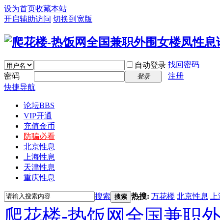
设为首页
收藏本站
开启辅助访问
切换到宽版
找回密码
自动登录
密码
注册
登录
快捷导航
论坛
BBS
VIP开通
充值金币
防骗必看
北京性息
上海性息
天津性息
重庆性息
搜索
热搜:
万花楼
北京性息
上
搜索
爬花楼-热饭网全国兼职