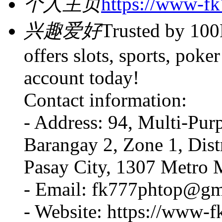
个人主页
https://www-fk
兴趣爱好
Trusted by 100
offers slots, sports, poke
account today!
Contact information:
- Address: 94, Multi-Pur
Barangay 2, Zone 1, Dist
Pasay City, 1307 Metro M
- Email: fk777phtop@gm
- Website: https://www-f