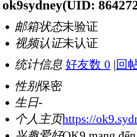
ok9sydney
(UID: 86427
邮箱状态
未验证
视频认证
未认证
统计信息
好友数 0
|
回帖
性别
保密
生日
-
个人主页
https://ok9.syd
兴趣爱好
OK9 mang đến mộ