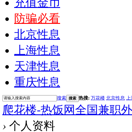
充值金币
防骗必看
北京性息
上海性息
天津性息
重庆性息
搜索
热搜:
万花楼
北京性息
上
搜索
爬花楼-热饭网全国兼职
›
个人资料