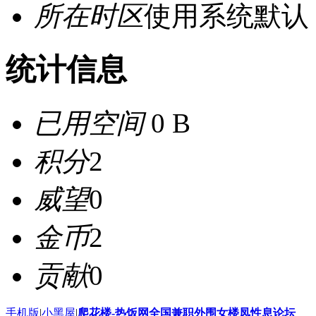
所在时区
使用系统默认
统计信息
已用空间
0 B
积分
2
威望
0
金币
2
贡献
0
手机版
|
小黑屋
|
爬花楼-热饭网全国兼职外围女楼凤性息论坛