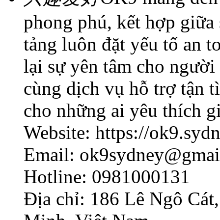
phong phú, kết hợp giữa s
tảng luôn đặt yếu tố an t
lại sự yên tâm cho người 
cùng dịch vụ hỗ trợ tận t
cho những ai yêu thích giả
Website: https://ok9.syd
Email: ok9sydney@gmai
Hotline: 0981000131
Địa chỉ: 186 Lê Ngô Cát