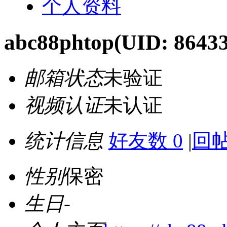
个人资料
abc88phtop
(UID: 8643
邮箱状态
未验证
视频认证
未认证
统计信息
好友数 0
|
回帖
性别
保密
生日
-