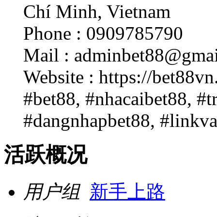
Chí Minh, Vietnam
Phone : 0909785790
Mail : adminbet88@gma
Website : https://bet88vn
#bet88, #nhacaibet88, #
#dangnhapbet88, #linkv
活跃概况
用户组
新手上路