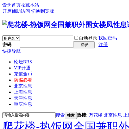
设为首页
收藏本站
开启辅助访问
切换到宽版
找回密码
自动登录
密码
注册
登录
快捷导航
论坛
BBS
VIP开通
充值金币
防骗必看
北京性息
上海性息
天津性息
重庆性息
搜索
热搜:
万花楼
北京性息
上
搜索
爬花楼-热饭网全国兼职