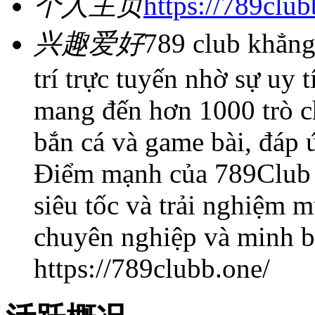
个人主页
https://789club
兴趣爱好
789 club khẳng 
trí trực tuyến nhờ sự uy 
mang đến hơn 1000 trò c
bắn cá và game bài, đáp 
Điểm mạnh của 789Club là
siêu tốc và trải nghiệm m
chuyên nghiệp và minh b
https://789clubb.one/