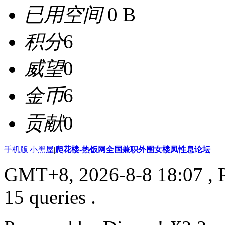
已用空间
0 B
积分
6
威望
0
金币
6
贡献
0
手机版
|
小黑屋
|
爬花楼-热饭网全国兼职外围女楼凤性息论坛
GMT+8, 2026-8-8 18:07
, 
15 queries .