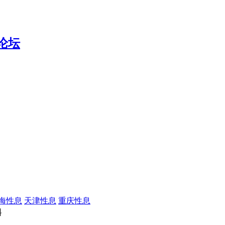
海性息
天津性息
重庆性息
料