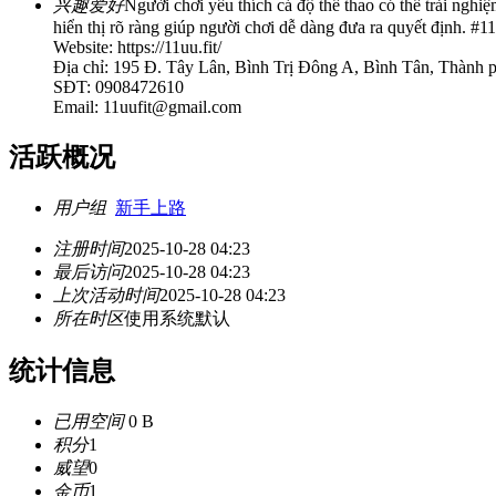
兴趣爱好
Người chơi yêu thích cá độ thể thao có thể trải nghi
hiển thị rõ ràng giúp người chơi dễ dàng đưa ra quyết định. #
Website: https://11uu.fit/
Địa chỉ: 195 Đ. Tây Lân, Bình Trị Đông A, Bình Tân, Thành
SĐT: 0908472610
Email: 11uufit@gmail.com
活跃概况
用户组
新手上路
注册时间
2025-10-28 04:23
最后访问
2025-10-28 04:23
上次活动时间
2025-10-28 04:23
所在时区
使用系统默认
统计信息
已用空间
0 B
积分
1
威望
0
金币
1