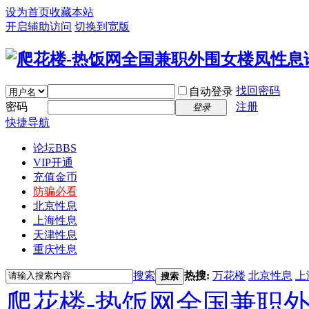
设为首页
收藏本站
开启辅助访问
切换到宽版
找回密码
自动登录
密码
注册
登录
快捷导航
论坛
BBS
VIP开通
充值金币
防骗必看
北京性息
上海性息
天津性息
重庆性息
搜索
热搜:
万花楼
北京性息
上
搜索
爬花楼-热饭网全国兼职