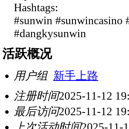
Hashtags:
#sunwin #sunwincasino 
#dangkysunwin
活跃概况
用户组
新手上路
注册时间
2025-11-12 19
最后访问
2025-11-12 19
上次活动时间
2025-11-1