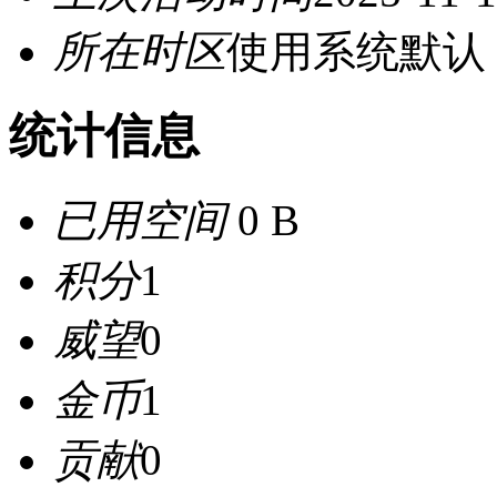
所在时区
使用系统默认
统计信息
已用空间
0 B
积分
1
威望
0
金币
1
贡献
0