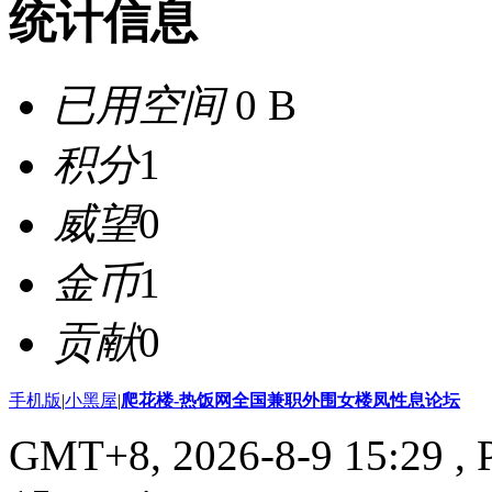
统计信息
已用空间
0 B
积分
1
威望
0
金币
1
贡献
0
手机版
|
小黑屋
|
爬花楼-热饭网全国兼职外围女楼凤性息论坛
GMT+8, 2026-8-9 15:29
, 