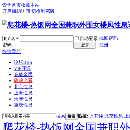
设为首页
收藏本站
开启辅助访问
切换到宽版
找回密码
自动登录
密码
注册
登录
快捷导航
论坛
BBS
VIP开通
充值金币
防骗必看
北京性息
上海性息
天津性息
重庆性息
搜索
热搜:
万花楼
北京性息
上
搜索
爬花楼-热饭网全国兼职