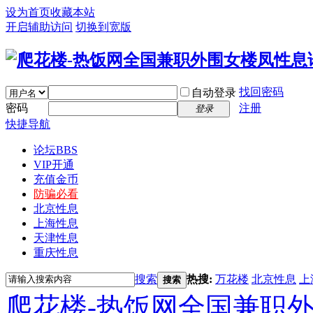
设为首页
收藏本站
开启辅助访问
切换到宽版
找回密码
自动登录
密码
注册
登录
快捷导航
论坛
BBS
VIP开通
充值金币
防骗必看
北京性息
上海性息
天津性息
重庆性息
搜索
热搜:
万花楼
北京性息
上
搜索
爬花楼-热饭网全国兼职