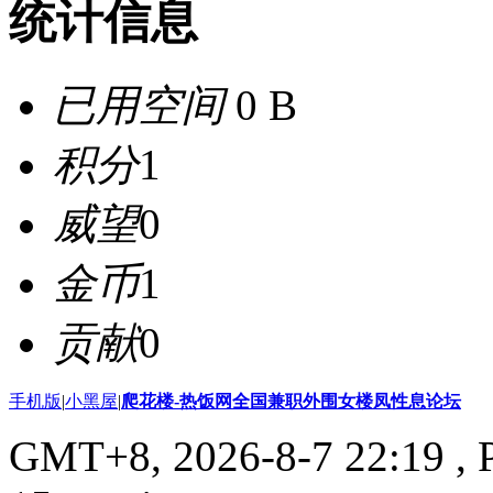
统计信息
已用空间
0 B
积分
1
威望
0
金币
1
贡献
0
手机版
|
小黑屋
|
爬花楼-热饭网全国兼职外围女楼凤性息论坛
GMT+8, 2026-8-7 22:19
, 