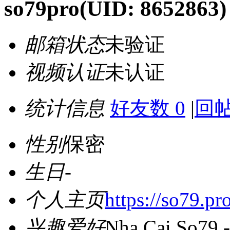
so79pro
(UID: 8652863)
邮箱状态
未验证
视频认证
未认证
统计信息
好友数 0
|
回帖
性别
保密
生日
-
个人主页
https://so79.pro
兴趣爱好
Nha Cai So79 -