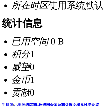
所在时区
使用系统默认
统计信息
已用空间
0 B
积分
1
威望
0
金币
1
贡献
0
手机版
|
小黑屋
|
爬花楼-热饭网全国兼职外围女楼凤性息论坛