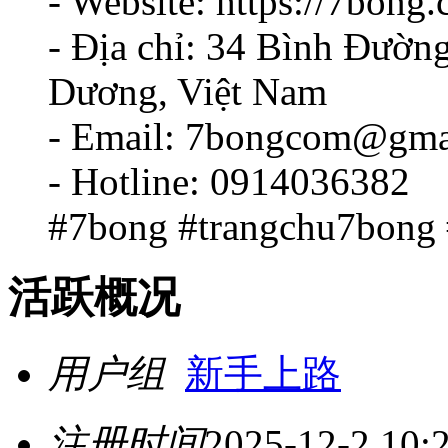
- Website: https://7bong
- Địa chỉ: 34 Bình Đường
Dương, Việt Nam
- Email: 7bongcom@gma
- Hotline: 0914036382
#7bong #trangchu7bong
活跃概况
用户组
新手上路
注册时间
2025-12-2 10: