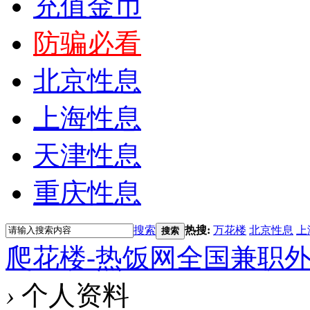
充值金币
防骗必看
北京性息
上海性息
天津性息
重庆性息
搜索
热搜:
万花楼
北京性息
上
搜索
爬花楼-热饭网全国兼职
›
个人资料