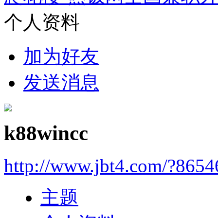
个人资料
加为好友
发送消息
k88wincc
http://www.jbt4.com/?865
主题