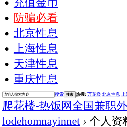
充值金币
防骗必看
北京性息
上海性息
天津性息
重庆性息
搜索
热搜:
万花楼
北京性息
上
搜索
爬花楼-热饭网全国兼职
lodehomnayinnet
›
个人资