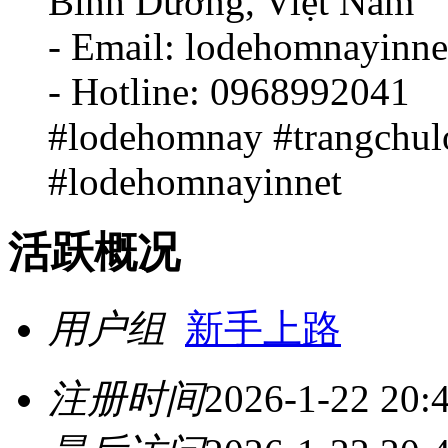
Bình Dương, Việt Nam
- Email: lodehomnayinn
- Hotline: 0968992041
#lodehomnay #trangchu
#lodehomnayinnet
活跃概况
用户组
新手上路
注册时间
2026-1-22 20: