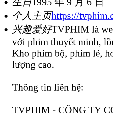
生日
1995 年 9 月 6 日
个人主页
https://tvphim.
兴趣爱好
TVPHIM là web
với phim thuyết minh, lồn
Kho phim bộ, phim lẻ, hoạ
lượng cao.
Thông tin liên hệ:
TVPHIM - CÔNG TY 