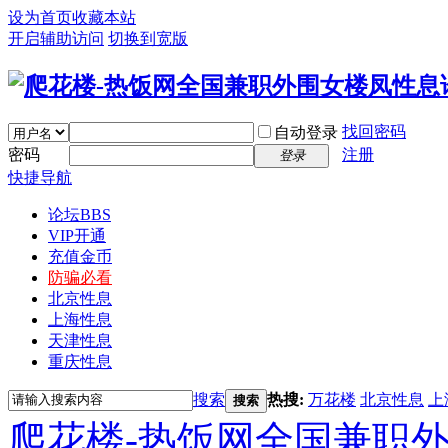
设为首页
收藏本站
开启辅助访问
切换到宽版
找回密码
自动登录
密码
注册
登录
快捷导航
论坛
BBS
VIP开通
充值金币
防骗必看
北京性息
上海性息
天津性息
重庆性息
搜索
热搜:
万花楼
北京性息
上
搜索
爬花楼-热饭网全国兼职