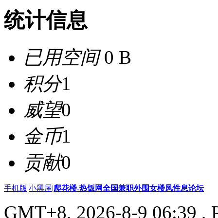
统计信息
已用空间
0 B
积分
1
威望
0
金币
1
贡献
0
手机版
|
小黑屋
|
爬花楼-热饭网全国兼职外围女楼凤性息论坛
GMT+8, 2026-8-9 06:39
, 