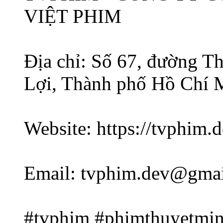
VIỆT PHIM
Địa chỉ: Số 67, đường 
Lợi, Thành phố Hồ Chí 
Website: https://tvphim.d
Email: tvphim.dev@gma
#tvphim #phimthuyetmin