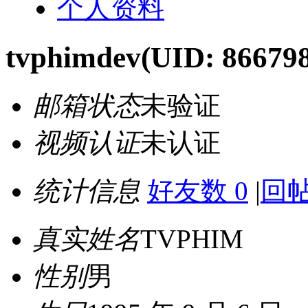
个人资料
tvphimdev
(UID: 86679
邮箱状态
未验证
视频认证
未认证
统计信息
好友数 0
|
回帖
真实姓名
TVPHIM
性别
男