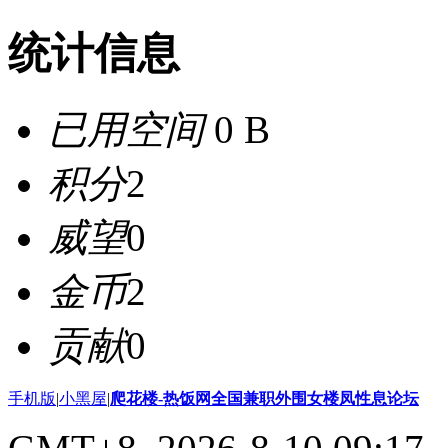
统计信息
已用空间
0 B
积分
2
威望
0
金币
2
贡献
0
手机版
|
小黑屋
|
爬花楼-热饭网全国兼职外围女楼凤性息论坛