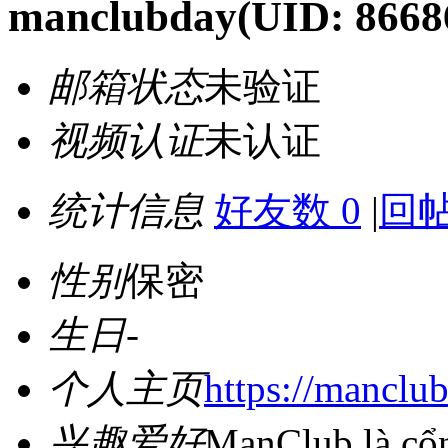
manclubday
(UID: 8668
邮箱状态
未验证
视频认证
未认证
统计信息
好友数 0
|
回帖
性别
保密
生日
-
个人主页
https://manclub
兴趣爱好
ManClub là cổn