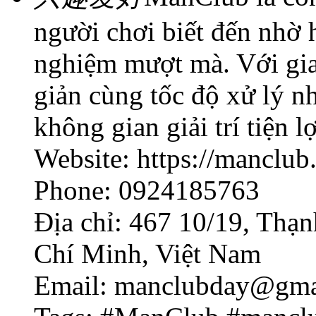
người chơi biết đến nhờ h
nghiệm mượt mà. Với giao
giản cùng tốc độ xử lý 
không gian giải trí tiện 
Website: https://manclub
Phone: 0924185763
Địa chỉ: 467 10/19, Thạ
Chí Minh, Việt Nam
Email: manclubday@gma