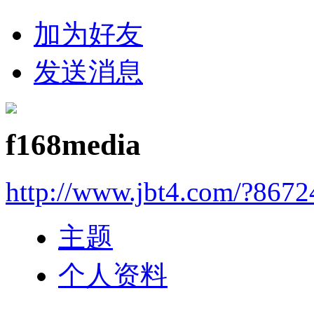
加为好友
发送消息
f168media
http://www.jbt4.com/?867
主题
个人资料