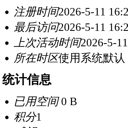
注册时间
2026-5-11 16:
最后访问
2026-5-11 16:
上次活动时间
2026-5-11
所在时区
使用系统默认
统计信息
已用空间
0 B
积分
1