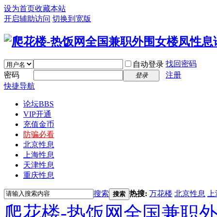
设为首页
收藏本站
开启辅助访问
切换到宽版
找回密码
自动登录
密码
注册
登录
快捷导航
论坛
BBS
VIP开通
充值金币
防骗必看
北京性息
上海性息
天津性息
重庆性息
搜索
热搜:
万花楼
北京性息
上
搜索
爬花楼-热饭网全国兼职