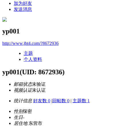
加为好友
发送消息
yp001
http://www.jbt4.com/?8672936
主题
个人资料
yp001
(UID: 8672936)
邮箱状态
未验证
视频认证
未认证
统计信息
好友数 0
|
回帖数 0
|
主题数 1
性别
保密
生日
-
居住地
东营市