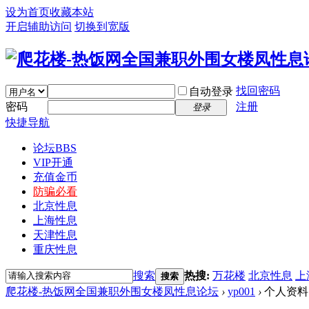
设为首页
收藏本站
开启辅助访问
切换到宽版
找回密码
自动登录
密码
注册
登录
快捷导航
论坛
BBS
VIP开通
充值金币
防骗必看
北京性息
上海性息
天津性息
重庆性息
搜索
热搜:
万花楼
北京性息
上
搜索
爬花楼-热饭网全国兼职外围女楼凤性息论坛
›
yp001
›
个人资料