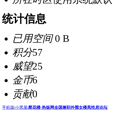
统计信息
已用空间
0 B
积分
57
威望
25
金币
6
贡献
0
手机版
|
小黑屋
|
爬花楼-热饭网全国兼职外围女楼凤性息论坛