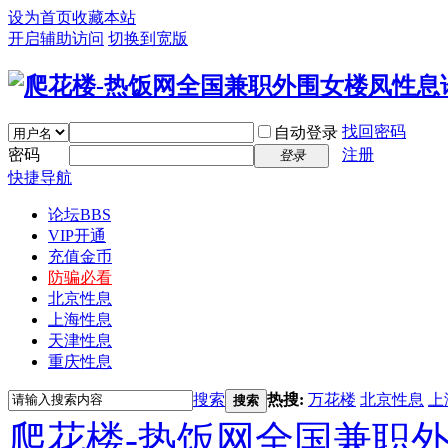
设为首页
收藏本站
开启辅助访问
切换到宽版
找回密码
自动登录
密码
注册
登录
快捷导航
论坛
BBS
VIP开通
充值金币
防骗必看
北京性息
上海性息
天津性息
重庆性息
搜索
热搜:
万花楼
北京性息
上
搜索
爬花楼-热饭网全国兼职